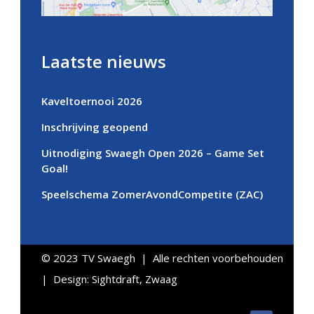
Laatste nieuws
Kaveltoernooi 2026
Inschrijving geopend
Uitnodiging Swaegh Open 2026 – Game Set
Goal!
Speelschema ZomerAvondCompetite (ZAC)
« Vorige Pagina
© 2023 TV Swaegh | Alle rechten voorbehouden
| Design:
Sightdraft, Zwaag