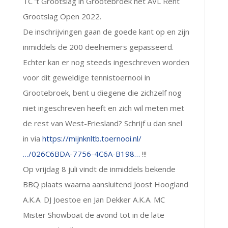
TC ’t Grootslag in Grootebroek het AVL Rent
Grootslag Open 2022.
De inschrijvingen gaan de goede kant op en zijn
inmiddels de 200 deelnemers gepasseerd.
Echter kan er nog steeds ingeschreven worden
voor dit geweldige tennistoernooi in
Grootebroek, bent u diegene die zichzelf nog
niet ingeschreven heeft en zich wil meten met
de rest van West-Friesland? Schrijf u dan snel
in via
https://mijnknltb.toernooi.nl/
…/026C6BDA-7756-4C6A-B198…
!!!
Op vrijdag 8 juli vindt de inmiddels bekende
BBQ plaats waarna aansluitend Joost Hoogland
A.K.A. DJ Joestoe en Jan Dekker A.K.A. MC
Mister Showboat de avond tot in de late