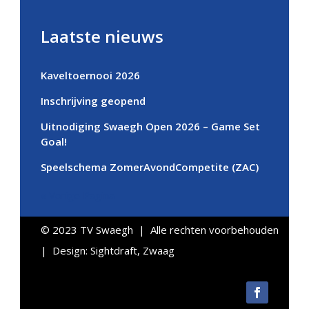
Laatste nieuws
Kaveltoernooi 2026
Inschrijving geopend
Uitnodiging Swaegh Open 2026 – Game Set
Goal!
Speelschema ZomerAvondCompetite (ZAC)
« Vorige Pagina
© 2023 TV Swaegh | Alle rechten voorbehouden
| Design:
Sightdraft, Zwaag