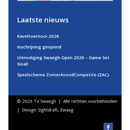
Laatste nieuws
Kaveltoernooi 2026
Inschrijving geopend
Uitnodiging Swaegh Open 2026 – Game Set
Goal!
Speelschema ZomerAvondCompetite (ZAC)
« Vorige Pagina
© 2023 TV Swaegh | Alle rechten voorbehouden
| Design:
Sightdraft, Zwaag