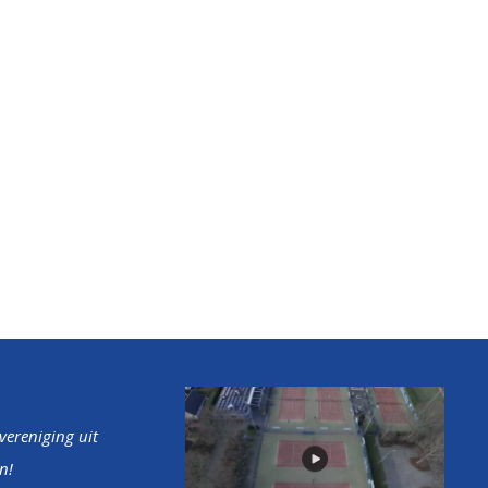
tvereniging uit
n!