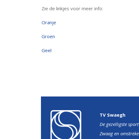
Zie de linkjes voor meer info:
Oranje
Groen
Geel
TV Swaegh
De gezelligste spor
Zwaag en omstreke