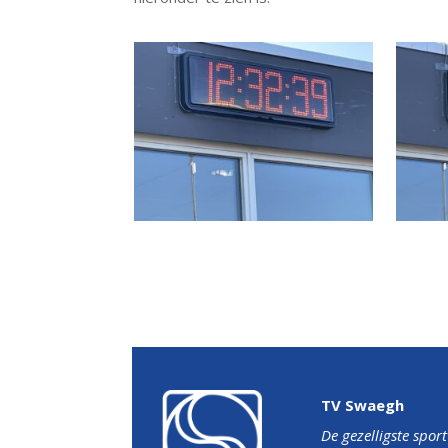
TV Swaegh
De gezelligste spor