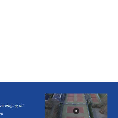
tvereniging uit
n!