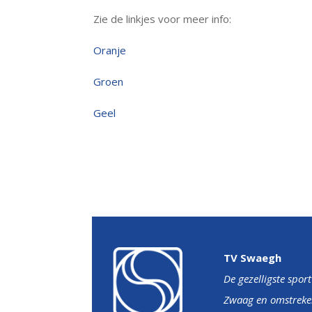
Zie de linkjes voor meer info:
Oranje
Groen
Geel
TV Swaegh
De gezelligste spor
Zwaag en omstreke